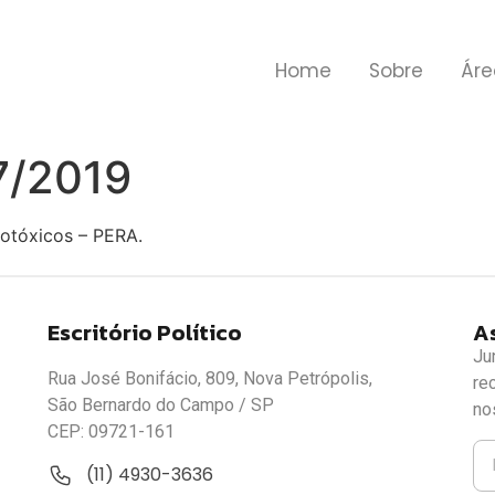
Home
Sobre
Áre
27/2019
rotóxicos – PERA.
Escritório Político
A
Ju
Rua José Bonifácio, 809, Nova Petrópolis,
re
São Bernardo do Campo / SP
no
CEP: 09721-161
(11) 4930-3636