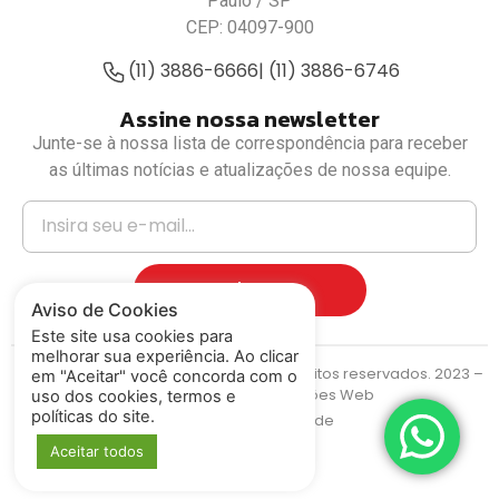
Paulo / SP
CEP: 04097-900
(11) 3886-6666
| (11) 3886-6746
Assine nossa newsletter
Junte-se à nossa lista de correspondência para receber
as últimas notícias e atualizações de nossa equipe.
Cadastrar
Aviso de Cookies
Este site usa cookies para
melhorar sua experiência. Ao clicar
Deputado Luiz Fernando
© Todos os direitos reservados. 2023 –
em "Aceitar" você concorda com o
MIDIASIM Criação e Soluções Web
uso dos cookies, termos e
políticas do site.
Política de Privacidade
Aceitar todos