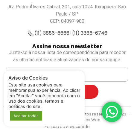
Av. Pedro Álvares Cabral, 201, sala 1024, Ibirapuera, São
Paulo / SP
CEP: 04097-900
(11) 3886-6666
| (11) 3886-6746
Assine nossa newsletter
Junte-se à nossa lista de correspondência para receber
as últimas notícias e atualizações de nossa equipe.
Aviso de Cookies
Este site usa cookies para
melhorar sua experiência. Ao clicar
Cadastrar
em "Aceitar" você concorda com o
uso dos cookies, termos e
políticas do site.
Deputado Luiz Fernando
© Todos os direitos reservados. 2023 –
Aceitar todos
MIDIASIM Criação e Soluções Web
Política de Privacidade