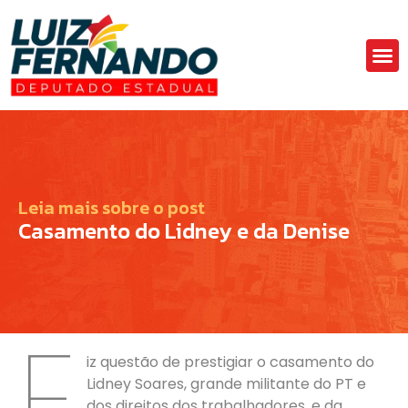
Áre
Fa
Leia mais sobre o post
Casamento do Lidney e da Denise
F
iz questão de prestigiar o casamento do
Lidney Soares, grande militante do PT e
dos direitos dos trabalhadores, e da