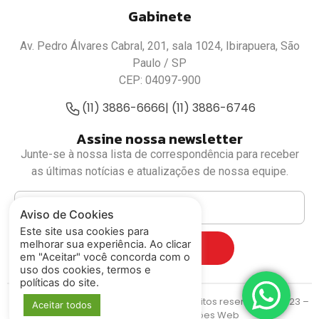
Gabinete
Av. Pedro Álvares Cabral, 201, sala 1024, Ibirapuera, São
Paulo / SP
CEP: 04097-900
(11) 3886-6666
| (11) 3886-6746
Assine nossa newsletter
Junte-se à nossa lista de correspondência para receber
as últimas notícias e atualizações de nossa equipe.
Aviso de Cookies
Este site usa cookies para
melhorar sua experiência. Ao clicar
Cadastrar
em "Aceitar" você concorda com o
uso dos cookies, termos e
políticas do site.
Deputado Luiz Fernando
© Todos os direitos reservados. 2023 –
Aceitar todos
MIDIASIM Criação e Soluções Web