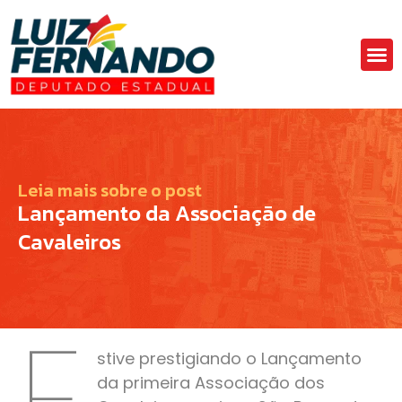
Áre
Fa
Leia mais sobre o post
Lançamento da Associação de
Cavaleiros
E
stive prestigiando o Lançamento
da primeira Associação dos