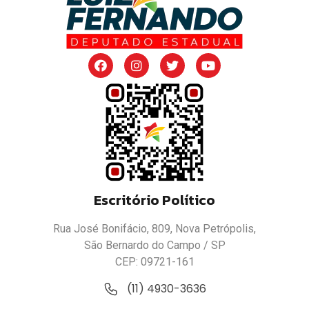
Escritório Político
Rua José Bonifácio, 809, Nova Petrópolis,
São Bernardo do Campo / SP
CEP: 09721-161
(11) 4930-3636