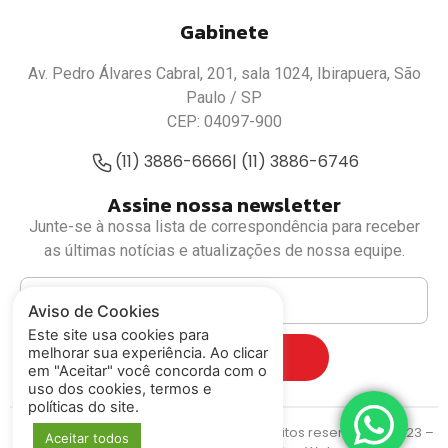
Gabinete
Av. Pedro Álvares Cabral, 201, sala 1024, Ibirapuera, São
Paulo / SP
CEP: 04097-900
(11) 3886-6666
| (11) 3886-6746
Assine nossa newsletter
Junte-se à nossa lista de correspondência para receber
as últimas notícias e atualizações de nossa equipe.
Aviso de Cookies
Este site usa cookies para
melhorar sua experiência. Ao clicar
Cadastrar
em "Aceitar" você concorda com o
uso dos cookies, termos e
políticas do site.
Deputado Luiz Fernando
© Todos os direitos reservados. 2023 –
Aceitar todos