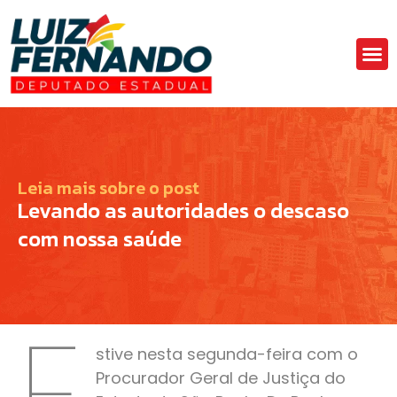
Áre
Fa
Leia mais sobre o post
Levando as autoridades o descaso
com nossa saúde
E
stive nesta segunda-feira com o
Procurador Geral de Justiça do