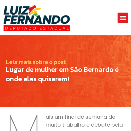
Áre
Fa
Leia mais sobre o post
Lugar de mulher em São Bernardo é
onde elas quiserem!
M
ais um final de semana de
muito trabalho e debate pela