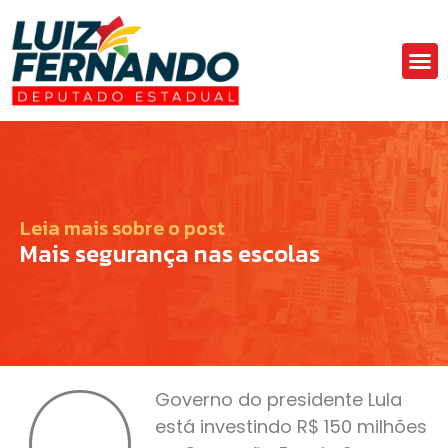
Áre
Fa
Leia mais sobre o post
Mais segurança nas escolas
O
Governo do presidente Lula
está investindo R$ 150 milhões