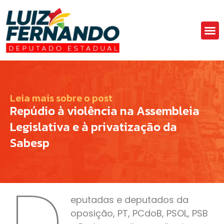
Áre
Fa
Leia mais sobre o post
Repúdio à violência na Assembleia
Legislativa e à privatização da
Sabesp
D
eputadas e deputados da
oposição, PT, PCdoB, PSOL, PSB