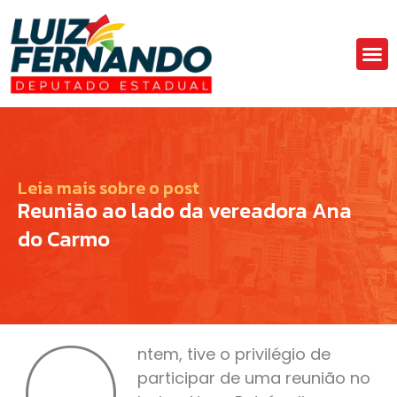
Áre
Fa
Leia mais sobre o post
Reunião ao lado da vereadora Ana
do Carmo
O
ntem, tive o privilégio de
participar de uma reunião no