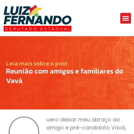
Áre
Fa
Leia mais sobre o post
Reunião com amigos e familiares do
Vavá
Q
uero deixar meu abraço ao
amigo e pré-candidato Vavá,