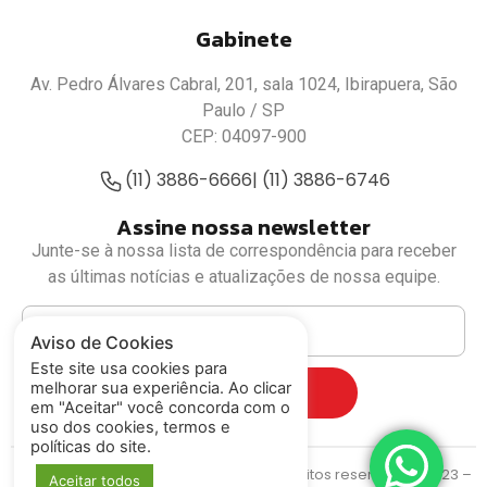
Gabinete
Av. Pedro Álvares Cabral, 201, sala 1024, Ibirapuera, São
Paulo / SP
CEP: 04097-900
(11) 3886-6666
| (11) 3886-6746
Assine nossa newsletter
Junte-se à nossa lista de correspondência para receber
as últimas notícias e atualizações de nossa equipe.
Aviso de Cookies
Este site usa cookies para
melhorar sua experiência. Ao clicar
Cadastrar
em "Aceitar" você concorda com o
uso dos cookies, termos e
políticas do site.
Deputado Luiz Fernando
© Todos os direitos reservados. 2023 –
Aceitar todos