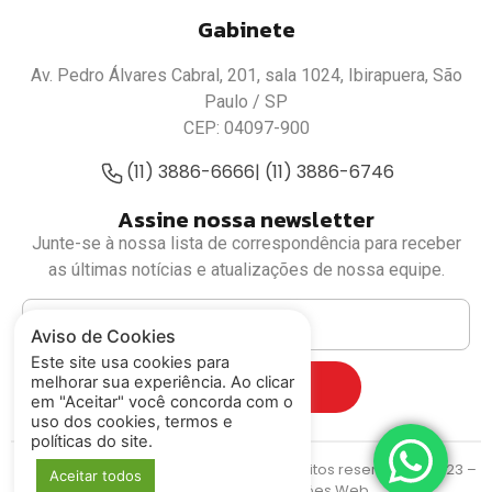
Gabinete
Av. Pedro Álvares Cabral, 201, sala 1024, Ibirapuera, São
Paulo / SP
CEP: 04097-900
(11) 3886-6666
| (11) 3886-6746
Assine nossa newsletter
Junte-se à nossa lista de correspondência para receber
as últimas notícias e atualizações de nossa equipe.
Aviso de Cookies
Este site usa cookies para
melhorar sua experiência. Ao clicar
Cadastrar
em "Aceitar" você concorda com o
uso dos cookies, termos e
políticas do site.
Deputado Luiz Fernando
© Todos os direitos reservados. 2023 –
Aceitar todos
MIDIASIM Criação e Soluções Web