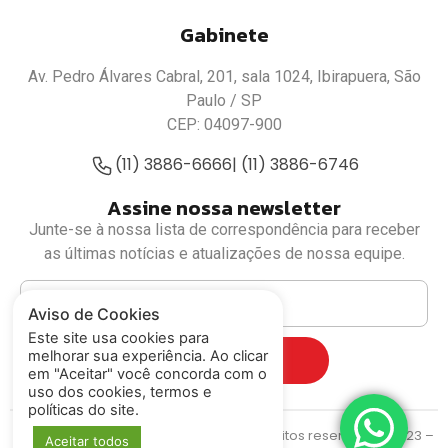
Gabinete
Av. Pedro Álvares Cabral, 201, sala 1024, Ibirapuera, São
Paulo / SP
CEP: 04097-900
(11) 3886-6666
| (11) 3886-6746
Assine nossa newsletter
Junte-se à nossa lista de correspondência para receber
as últimas notícias e atualizações de nossa equipe.
Aviso de Cookies
Este site usa cookies para
melhorar sua experiência. Ao clicar
Cadastrar
em "Aceitar" você concorda com o
uso dos cookies, termos e
políticas do site.
Deputado Luiz Fernando
© Todos os direitos reservados. 2023 –
Aceitar todos