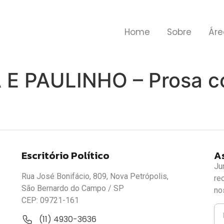
Home
Sobre
Áre
E PAULINHO – Prosa c
Escritório Político
A
Ju
Rua José Bonifácio, 809, Nova Petrópolis,
re
São Bernardo do Campo / SP
no
CEP: 09721-161
(11) 4930-3636