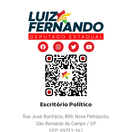
Escritório Político
Rua José Bonifácio, 809, Nova Petrópolis,
São Bernardo do Campo / SP
CEP: 09721-161